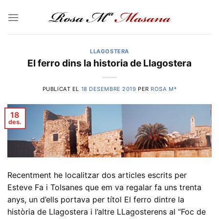
Skip
to
content
LLAGOSTERA
El ferro dins la historia de Llagostera
PUBLICAT EL
18 DESEMBRE 2019
PER
ROSA Mª
18
des.
Recentment he localitzar dos articles escrits per
Esteve Fa i Tolsanes que em va regalar fa uns trenta
anys, un d’ells portava per títol El ferro dintre la
història de Llagostera i l’altre LLagosterens al “Foc de