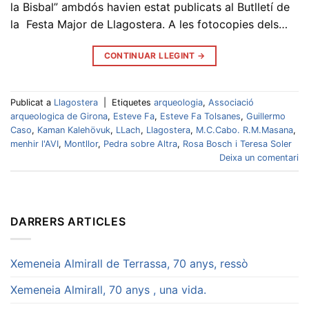
la Bisbal” ambdós havien estat publicats al Butlletí de
la Festa Major de Llagostera. A les fotocopies dels…
CONTINUAR LLEGINT
→
Publicat a
Llagostera
|
Etiquetes
arqueologia
,
Associació
arqueologica de Girona
,
Esteve Fa
,
Esteve Fa Tolsanes
,
Guillermo
Caso
,
Kaman Kalehövuk
,
LLach
,
Llagostera
,
M.C.Cabo. R.M.Masana
,
menhir l'AVI
,
Montllor
,
Pedra sobre Altra
,
Rosa Bosch i Teresa Soler
Deixa un comentari
DARRERS ARTICLES
Xemeneia Almirall de Terrassa, 70 anys, ressò
Xemeneia Almirall, 70 anys , una vida.