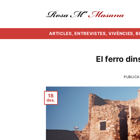
Skip
to
content
ARTICLES, ENTREVISTES, VIVÈNCIES, 
El ferro din
PUBLICA
18
des.