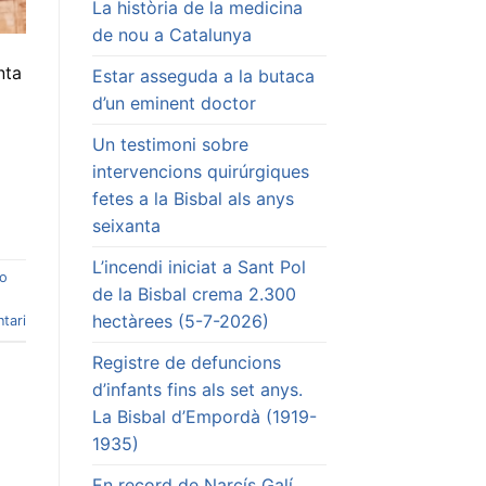
La història de la medicina
de nou a Catalunya
nta
Estar asseguda a la butaca
d’un eminent doctor
Un testimoni sobre
intervencions quirúrgiques
fetes a la Bisbal als anys
seixanta
L’incendi iniciat a Sant Pol
mo
de la Bisbal crema 2.300
hectàrees (5-7-2026)
tari
Registre de defuncions
d’infants fins als set anys.
La Bisbal d’Empordà (1919-
1935)
En record de Narcís Galí