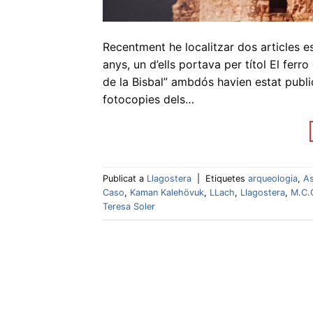
Recentment he localitzar dos articles e
anys, un d’ells portava per títol El ferro
de la Bisbal” ambdós havien estat public
fotocopies dels…
Publicat a
Llagostera
|
Etiquetes
arqueologia
,
As
Caso
,
Kaman Kalehövuk
,
LLach
,
Llagostera
,
M.C.
Teresa Soler