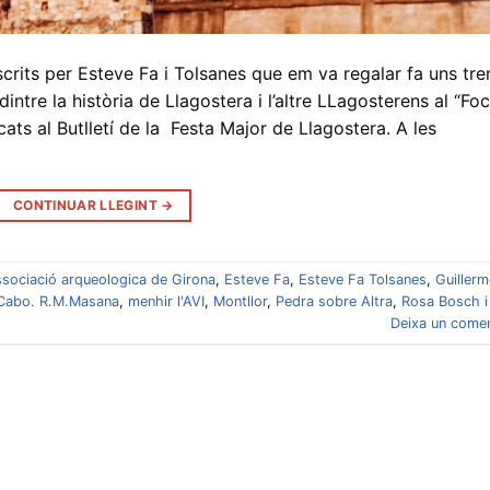
scrits per Esteve Fa i Tolsanes que em va regalar fa uns tre
 dintre la història de Llagostera i l’altre LLagosterens al “Foc
ats al Butlletí de la Festa Major de Llagostera. A les
CONTINUAR LLEGINT
→
sociació arqueologica de Girona
,
Esteve Fa
,
Esteve Fa Tolsanes
,
Guiller
Cabo. R.M.Masana
,
menhir l'AVI
,
Montllor
,
Pedra sobre Altra
,
Rosa Bosch i
Deixa un comen