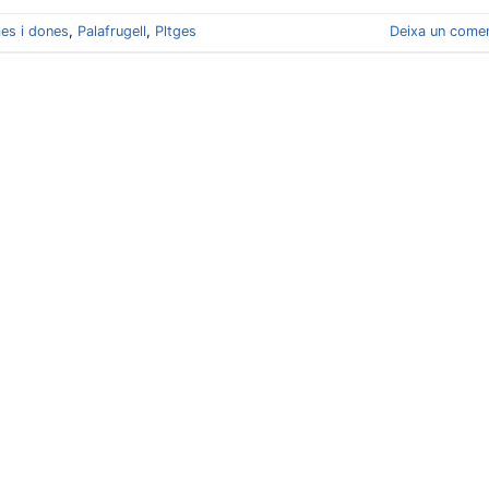
es i dones
,
Palafrugell
,
Pltges
Deixa un comen