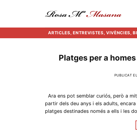
Skip
to
content
ARTICLES, ENTREVISTES, VIVÈNCIES, 
Platges per a homes
PUBLICAT E
Ara ens pot semblar curiós, però a mitja
partir dels deu anys i els adults, enca
platges destinades només a ells i les d