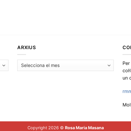
ARXIUS
CO
Arxius
Per
col
un 
rmm
Molt
Copyright 2026 ©
Rosa Maria Masana