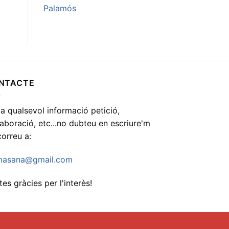
Palamós
NTACTE
 a qualsevol informació petició,
·laboració, etc...no dubteu en escriure'm
correu a:
asana@gmail.com
es gràcies per l'interès!