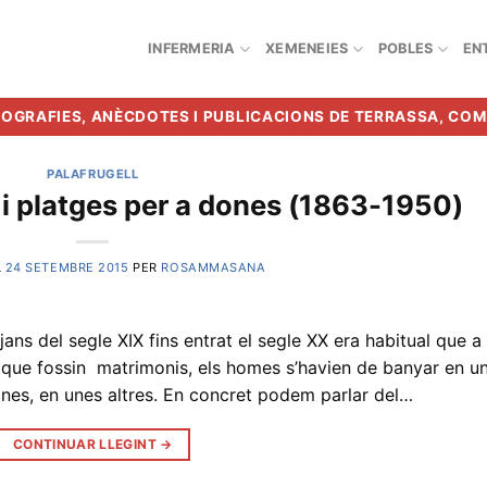
INFERMERIA
XEMENEIES
POBLES
EN
BIOGRAFIES, ANÈCDOTES I PUBLICACIONS DE TERRASSA, CO
PALAFRUGELL
 i platges per a dones (1863-1950)
L
24 SETEMBRE 2015
PER
ROSAMMASANA
ns del segle XIX fins entrat el segle XX era habitual que a
ra que fossin matrimonis, els homes s’havien de banyar en u
ones, en unes altres. En concret podem parlar del…
CONTINUAR LLEGINT
→