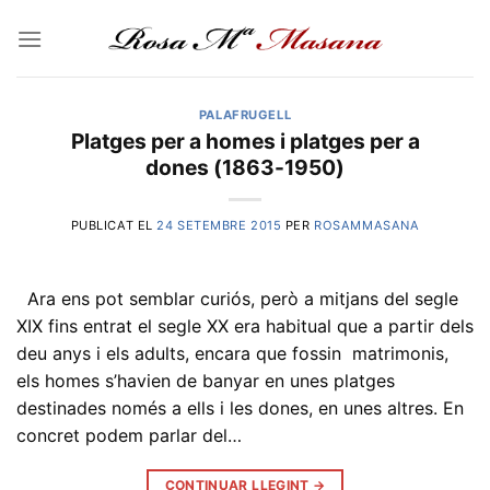
Skip
to
content
PALAFRUGELL
Platges per a homes i platges per a
dones (1863-1950)
PUBLICAT EL
24 SETEMBRE 2015
PER
ROSAMMASANA
Ara ens pot semblar curiós, però a mitjans del segle
XIX fins entrat el segle XX era habitual que a partir dels
deu anys i els adults, encara que fossin matrimonis,
els homes s’havien de banyar en unes platges
destinades només a ells i les dones, en unes altres. En
concret podem parlar del…
CONTINUAR LLEGINT
→