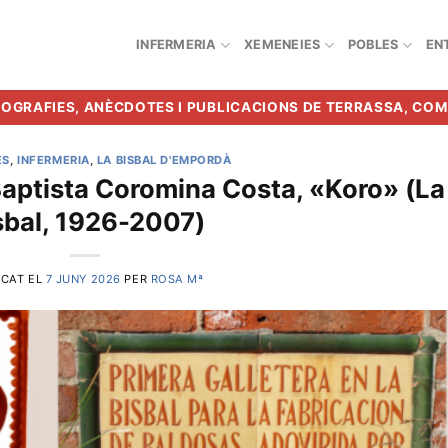
INFERMERIA
XEMENEIES
POBLES
EN
BIOGRAFIES, ANÈCDOTES I PUBLICACIONS DE TERRASSA, CO
ES
,
INFERMERIA
,
LA BISBAL D'EMPORDÀ
Baptista Coromina Costa, «Koro» (La
sbal, 1926-2007)
ICAT EL
7 JUNY 2026
PER
ROSA Mª