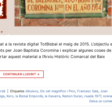
at a la revista digital TotBisbal el maig de 2015. L’objectiu 
ts per Joan Baptista Coromina i explicar algunes coses de 
ortar aquest material a l’Arxiu Històric Comarcal del Baix
CONTINUAR LLEGINT
→
ordà
|
Etiquetes
dibuixos
,
Els set magnífics i Pico
,
Francesc Sala
,
Joan
iga
,
Koro
,
la Bisbal Empordà
,
la Gavarra
,
Ramon Duran
,
riuada 1977
,
sirena
Deixa un comen