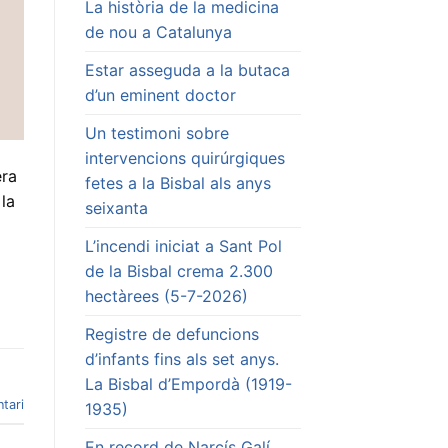
La història de la medicina
de nou a Catalunya
Estar asseguda a la butaca
d’un eminent doctor
Un testimoni sobre
intervencions quirúrgiques
era
fetes a la Bisbal als anys
la
seixanta
L’incendi iniciat a Sant Pol
de la Bisbal crema 2.300
hectàrees (5-7-2026)
Registre de defuncions
d’infants fins als set anys.
La Bisbal d’Empordà (1919-
tari
1935)
En record de Narcís Galí