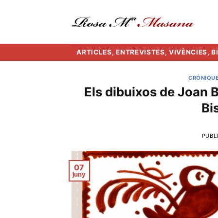
Skip
to
content
ARTICLES, ENTREVISTES, VIVÈNCIES, 
CRÓNIQU
Els dibuixos de Joan 
Bi
PUBL
07
juny