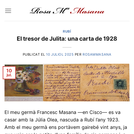
Skip
to
content
RUBÍ
El tresor de Julita: una carta de 1928
PUBLICAT EL
10 JULIOL 2025
PER
ROSAMMASANA
10
jul.
El meu germà Francesc Masana —en Cisco— es va
casar amb la Júlia Olea, nascuda a Rubí l’any 1923.
Amb el meu germà ens portàvem gairebé vint anys, ja