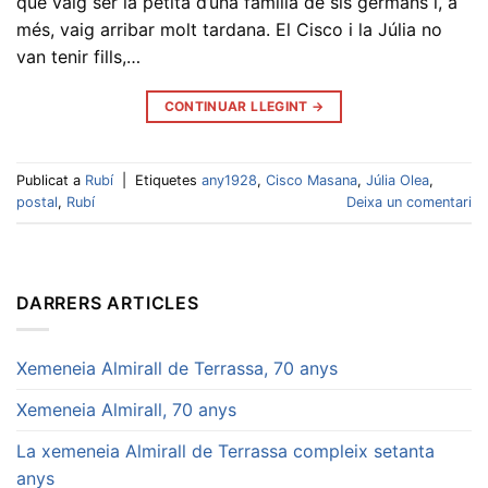
que vaig ser la petita d’una família de sis germans i, a
més, vaig arribar molt tardana. El Cisco i la Júlia no
van tenir fills,…
CONTINUAR LLEGINT
→
Publicat a
Rubí
|
Etiquetes
any1928
,
Cisco Masana
,
Júlia Olea
,
postal
,
Rubí
Deixa un comentari
DARRERS ARTICLES
Xemeneia Almirall de Terrassa, 70 anys
Xemeneia Almirall, 70 anys
La xemeneia Almirall de Terrassa compleix setanta
anys