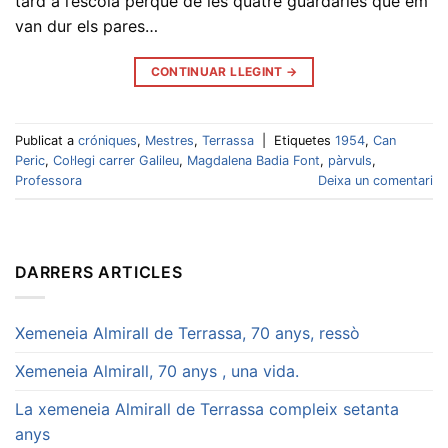
tard a l’escola perquè de les quatre guardaries que em
van dur els pares…
CONTINUAR LLEGINT
→
Publicat a
cróniques
,
Mestres
,
Terrassa
|
Etiquetes
1954
,
Can
Peric
,
Col·legi carrer Galileu
,
Magdalena Badia Font
,
pàrvuls
,
Professora
Deixa un comentari
DARRERS ARTICLES
Xemeneia Almirall de Terrassa, 70 anys, ressò
Xemeneia Almirall, 70 anys , una vida.
La xemeneia Almirall de Terrassa compleix setanta
anys