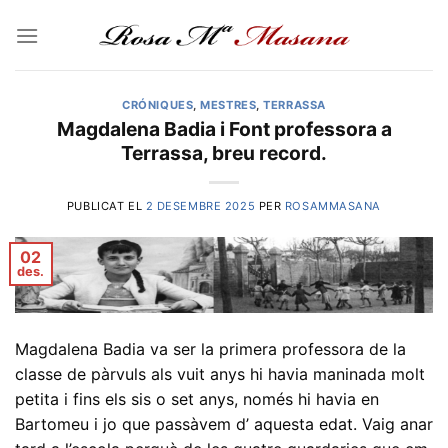
Skip
to
content
CRÓNIQUES
,
MESTRES
,
TERRASSA
Magdalena Badia i Font professora a
Terrassa, breu record.
PUBLICAT EL
2 DESEMBRE 2025
PER
ROSAMMASANA
02
des.
Magdalena Badia va ser la primera professora de la
classe de pàrvuls als vuit anys hi havia maninada molt
petita i fins els sis o set anys, només hi havia en
Bartomeu i jo que passàvem d’ aquesta edat. Vaig anar