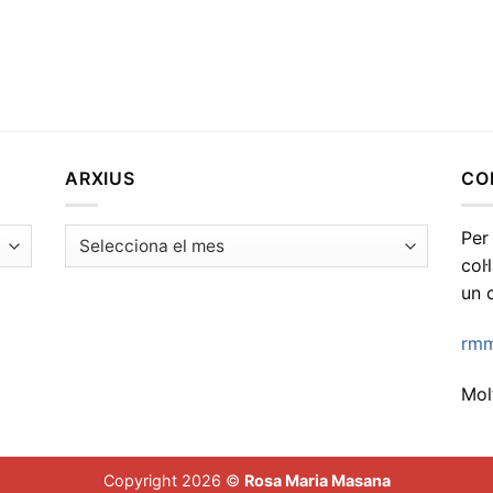
ARXIUS
CO
Arxius
Per
col
un 
rmm
Molt
Copyright 2026 ©
Rosa Maria Masana