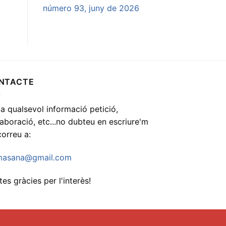
número 93, juny de 2026
NTACTE
 a qualsevol informació petició,
·laboració, etc...no dubteu en escriure'm
correu a:
asana@gmail.com
es gràcies per l'interès!