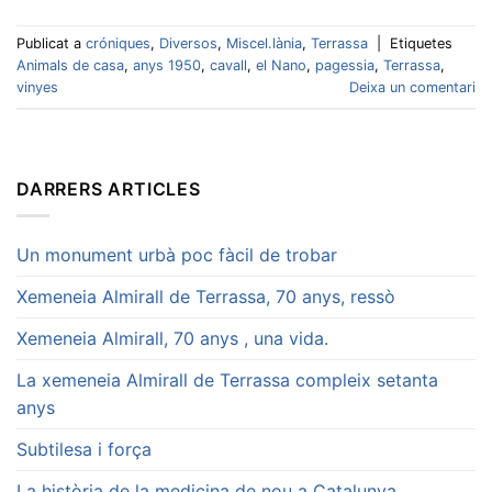
Publicat a
cróniques
,
Diversos
,
Miscel.lània
,
Terrassa
|
Etiquetes
Animals de casa
,
anys 1950
,
cavall
,
el Nano
,
pagessia
,
Terrassa
,
vinyes
Deixa un comentari
DARRERS ARTICLES
Un monument urbà poc fàcil de trobar
Xemeneia Almirall de Terrassa, 70 anys, ressò
Xemeneia Almirall, 70 anys , una vida.
La xemeneia Almirall de Terrassa compleix setanta
anys
Subtilesa i força
La història de la medicina de nou a Catalunya