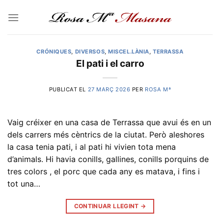
Skip
to
content
CRÓNIQUES
,
DIVERSOS
,
MISCEL.LÀNIA
,
TERRASSA
El pati i el carro
PUBLICAT EL
27 MARÇ 2026
PER
ROSA Mª
Vaig créixer en una casa de Terrassa que avui és en un
dels carrers més cèntrics de la ciutat. Però aleshores
la casa tenia pati, i al pati hi vivien tota mena
d’animals. Hi havia conills, gallines, conills porquins de
tres colors , el porc que cada any es matava, i fins i
tot una…
CONTINUAR LLEGINT
→