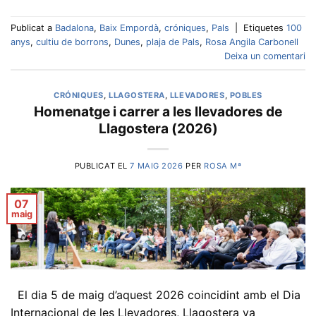
Publicat a
Badalona
,
Baix Empordà
,
cróniques
,
Pals
|
Etiquetes
100
anys
,
cultiu de borrons
,
Dunes
,
plaja de Pals
,
Rosa Angila Carbonell
Deixa un comentari
CRÓNIQUES
,
LLAGOSTERA
,
LLEVADORES
,
POBLES
Homenatge i carrer a les llevadores de
Llagostera (2026)
PUBLICAT EL
7 MAIG 2026
PER
ROSA Mª
07
maig
El dia 5 de maig d’aquest 2026 coincidint amb el Dia
Internacional de les Llevadores, Llagostera va