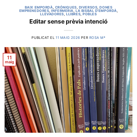
BAIX EMPORDÀ
,
CRÓNIQUES
,
DIVERSOS
,
DONES
EMPRENEDORES
,
INFERMERIA
,
LA BISBAL D'EMPORDÀ
,
LLEVADORES
,
LLIBRES
,
POBLES
Editar sense prèvia intenció
PUBLICAT EL
11 MAIG 2026
PER
ROSA Mª
11
maig