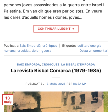
persones joves assassinades a la guerra entre Israel i
Palestina. Em van dir que eren periodistes. En veure
les cares d’aquells homes i dones, joves…
CONTINUAR LLEGINT
→
Publicat a
Baix Empordà
,
cróniques
|
Etiquetes
collita d'energia
humana
,
crueldat
,
dolor
,
guerra
Deixa un comentari
BAIX EMPORDÀ
,
CRÓNIQUES
,
LA BISBAL D'EMPORDÀ
La revista Bisbal Comarca (1979-1985)
PUBLICAT EL
13 MAIG 2026
PER
ROSA Mª
13
maig