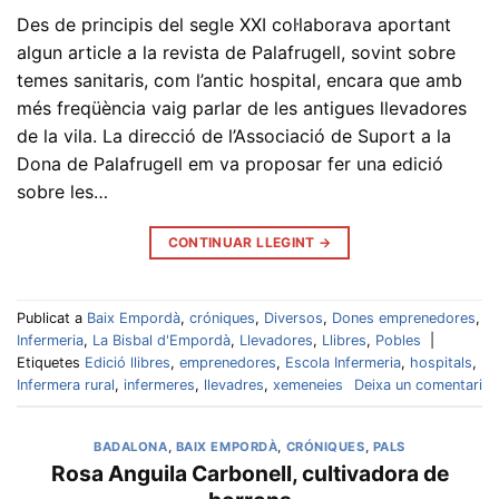
Des de principis del segle XXI col·laborava aportant
algun article a la revista de Palafrugell, sovint sobre
temes sanitaris, com l’antic hospital, encara que amb
més freqüència vaig parlar de les antigues llevadores
de la vila. La direcció de l’Associació de Suport a la
Dona de Palafrugell em va proposar fer una edició
sobre les…
CONTINUAR LLEGINT
→
Publicat a
Baix Empordà
,
cróniques
,
Diversos
,
Dones emprenedores
,
Infermeria
,
La Bisbal d'Empordà
,
Llevadores
,
Llibres
,
Pobles
|
Etiquetes
Edició llibres
,
emprenedores
,
Escola Infermeria
,
hospitals
,
Infermera rural
,
infermeres
,
llevadres
,
xemeneies
Deixa un comentari
BADALONA
,
BAIX EMPORDÀ
,
CRÓNIQUES
,
PALS
Rosa Anguila Carbonell, cultivadora de