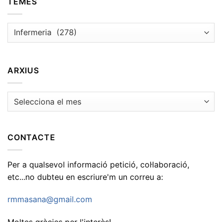
TEMES
Temes
ARXIUS
Arxius
CONTACTE
Per a qualsevol informació petició, col·laboració,
etc...no dubteu en escriure'm un correu a:
rmmasana@gmail.com