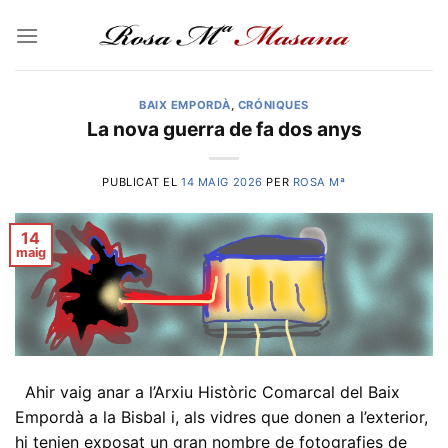
Skip
to
content
BAIX EMPORDÀ
,
CRÓNIQUES
La nova guerra de fa dos anys
PUBLICAT EL
14 MAIG 2026
PER
ROSA Mª
14
maig
Ahir vaig anar a l’Arxiu Històric Comarcal del Baix
Empordà a la Bisbal i, als vidres que donen a l’exterior,
hi tenien exposat un gran nombre de fotografies de