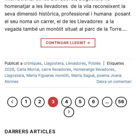
homenatjar a les llevadores de la vila reconeixent la
seva dimensió històrica, professional i humana posant
el seu noma un carrer, el de les Llevadores a la
vegada també un monòlit situat al parc de la Torre….
CONTINUAR LLEGINT
→
Publicat a
cróniques
,
Llagostera
,
Llevadores
,
Pobles
|
Etiquetes
2026
,
Carla Morral
,
carre llevadores
,
Homenatge llevadores
,
Llagostera
,
Marta Figueres monòlit
,
Marta Sagué
,
poema Joana
Abrines
Deixa un comentari
1
2
3
4
5
6
…
56
DARRERS ARTICLES