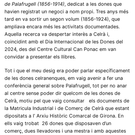
de Palafrugell (1856-1914)
, dedicat a les dones que
havien registrat un negoci a nom propi. Tres anys més
tard en va sortir un segon volum (1856-1924), que
ampliava encara més les activitats documentades.
Aquella recerca va despertar interès a Celrà i,
coincidint amb el Dia Internacional de les Dones del
2024, des del Centre Cultural Can Ponac em van
convidar a presentar els llibres.
Tot i que el meu desig era poder parlar específicament
de les dones celranenques, em vaig avenir a fer una
conferència general sobre Palafrugell, tot per no anar
al centre sense poder dir quelcom de les dones de
Celrà, motiu pel que vaig consultar
els documents de
la Matricula Industrial i de Comerç
de Celrà que estant
dipositats
a l’ Arxiu
Històric Comarcal
de
Girona. En
ells vaig trobat 26 dones
que disposaven d’un
comerç, dues llevadores i una mestra i amb aquestes