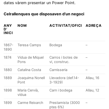
dates vàrem presentar un Power Point.
Celrallenques que disposaven d’un negoci
ANY
NOM
ACTIVITAT/OFICI
ADREÇA
D’
INICI
1867-
Teresa Camps
Bodega
–
1890
1874
Vidua de Miquel
Carros i botes de
–
Pons
vi, construc.
1880
Catalina Costa
Carnisseria
–
1889
Joaquima Nonell
Llevadora (def.14-
Allau, 16
Pont
3-1929)
1898
Maria Cervià,
Carn i bodega
Allau, 12
vídua
1899
Carme Reixarch
Prestamista (3000
–
ptes 6%)