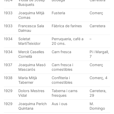
Busquets
1933
Joaquima Mitjà
Fusteria
Comerç
Comas
1933
Francesca Sala
Fàbrica de farines
Carretera
Dalmau
1934
Soletat
Perruqueria, café a
–
MartíTeixidor
20 cms.
1934
Mercè Caselles
Carn fresca
Pi i Margall,
Cornellà
7
1937
Joaquima Masó
Carn fresca i
Comerç
Mascarós
comestibles
1938
Maria Mitjà
Confiteria i
Comerç, 4
Taberner
comestibles
1929
Dolors Mestres
Taberna i carns
Carretera,
Vidal
fresques
29
1929
Joaquima Perich
Aus i ous
M.
Quintana
Domingo