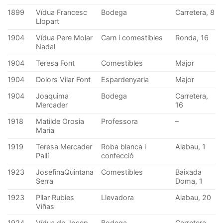
1899
Vídua Francesc
Bodega
Carretera, 8
Llopart
1904
Vídua Pere Molar
Carn i comestibles
Ronda, 16
Nadal
1904
Teresa Font
Comestibles
Major
1904
Dolors Vilar Font
Espardenyaria
Major
1904
Joaquima
Bodega
Carretera,
Mercader
16
1918
Matilde Orosia
Professora
–
Maria
1919
Teresa Mercader
Roba blanca i
Alabau, 1
Pallí
confecció
1923
JosefinaQuintana
Comestibles
Baixada
Serra
Doma, 1
1923
Pilar Rubies
Llevadora
Alabau, 20
Viñas
1924
Vídua de Josep
Bodega
Carretera