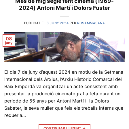
Mes de mig segle fent cinema (1969-
2024) Antoni Martí i Dolors Fuster
PUBLICAT EL
8 JUNY 2024
PER
ROSAMMASANA
08
juny
El dia 7 de juny d’aquest 2024 en motiu de la Setmana
Internacional dels Arxius, l’Arxiu Històric Comarcal del
Baix Empordà va organitzar un acte consistent amb
presentar la producció cinematografia feta durant un
període de 55 anys per Antoni Martí i la Dolors
Sabater, la seva muller que feia els treballs interns que
requeria…
CONTINUAR LLEGINT
→