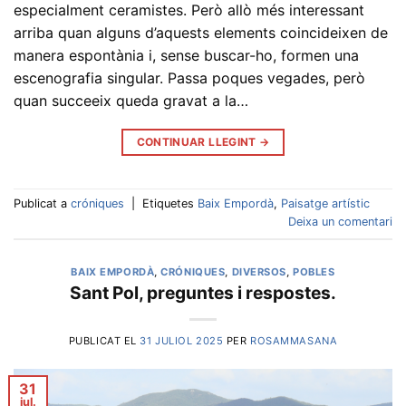
especialment ceramistes. Però allò més interessant
arriba quan alguns d’aquests elements coincideixen de
manera espontània i, sense buscar-ho, formen una
escenografia singular. Passa poques vegades, però
quan succeeix queda gravat a la…
CONTINUAR LLEGINT
→
Publicat a
cróniques
|
Etiquetes
Baix Empordà
,
Paisatge artístic
Deixa un comentari
BAIX EMPORDÀ
,
CRÓNIQUES
,
DIVERSOS
,
POBLES
Sant Pol, preguntes i respostes.
PUBLICAT EL
31 JULIOL 2025
PER
ROSAMMASANA
31
jul.