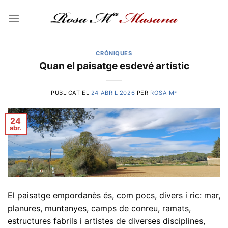
Skip
to
content
CRÓNIQUES
Quan el paisatge esdevé artístic
PUBLICAT EL
24 ABRIL 2026
PER
ROSA Mª
24
abr.
El paisatge empordanès és, com pocs, divers i ric: mar,
planures, muntanyes, camps de conreu, ramats,
estructures fabrils i artistes de diverses disciplines,