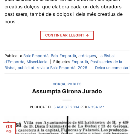
creatius dolços que elabora cada un dels obradors
pastissers, també dels dolços i dels més creatius de
nous…
CONTINUAR LLEGINT
→
Publicat a
Baix Empordà
,
Baix Empordà
,
cróniques
,
La Bisbal
d'Empordà
,
Miscel.lània
|
Etiquetes
Empordà
,
Pastisseries de la
Bisbal
,
publicitat
,
revista Baix Empordà. 2025
Deixa un comentari
CORÇÀ
,
POBLES
Assumpta Girona Jurado
PUBLICAT EL
3 AGOST 2004
PER
ROSA Mª
03
ag.