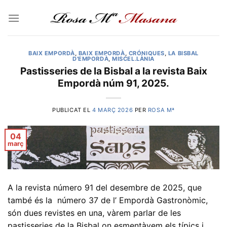
Skip
to
content
BAIX EMPORDÀ
,
BAIX EMPORDÀ
,
CRÓNIQUES
,
LA BISBAL
D'EMPORDÀ
,
MISCEL.LÀNIA
Pastisseries de la Bisbal a la revista Baix
Empordà núm 91, 2025.
PUBLICAT EL
4 MARÇ 2026
PER
ROSA Mª
04
març
A la revista número 91 del desembre de 2025, que
també és la número 37 de l’ Empordà Gastronòmic,
són dues revistes en una, vàrem parlar de les
pastisseries de la Bisbal on esmentàvem els típics i