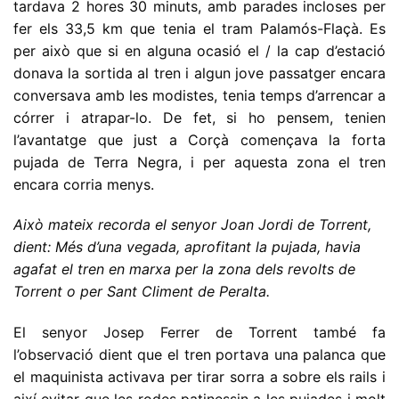
tardava 2 hores 30 minuts, amb parades incloses per
fer els 33,5 km que tenia el tram Palamós-Flaçà. Es
per això que si en alguna ocasió el / la cap d’estació
donava la sortida al tren i algun jove passatger encara
conversava amb les modistes, tenia temps d’arrencar a
córrer i atrapar-lo. De fet, si ho pensem, tenien
l’avantatge que just a Corçà començava la forta
pujada de Terra Negra, i per aquesta zona el tren
encara corria menys.
Això mateix recorda el senyor Joan Jordi de Torrent,
dient: Més d’una vegada, aprofitant la pujada, havia
agafat el tren en marxa per la zona dels revolts de
Torrent o per Sant Climent de Peralta.
El senyor Josep Ferrer de Torrent també fa
l’observació dient que el tren portava una palanca que
el maquinista activava per tirar sorra a sobre els rails i