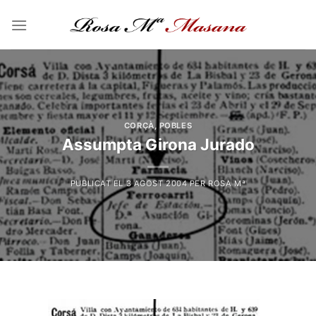
Skip
to
content
CORÇÀ
,
POBLES
Assumpta Girona Jurado
PUBLICAT EL
3 AGOST 2004
PER
ROSA Mª