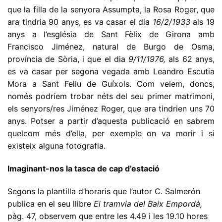
que la filla de la senyora Assumpta, la Rosa Roger, que
ara tindria 90 anys, es va casar el dia
16/2/1933
als 19
anys a l’església de Sant Fèlix de Girona amb
Francisco Jiménez, natural de Burgo de Osma,
província de Sòria, i que el dia
9/11/1976,
als 62 anys,
es va casar per segona vegada amb Leandro Escutia
Mora a Sant Feliu de Guíxols. Com veiem, doncs,
només podríem trobar néts del seu primer matrimoni,
els senyors/res Jiménez Roger, que ara tindrien uns 70
anys. Potser a partir d’aquesta publicació en sabrem
quelcom més d’ella, per exemple on va morir i si
existeix alguna fotografia.
Imaginant-nos la tasca de cap d’estació
Segons la plantilla d’horaris que l’autor C. Salmerón
publica en el seu llibre
El tramvia del Baix Empordà,
pàg. 47, observem que entre les 4.49 i les 19.10 hores