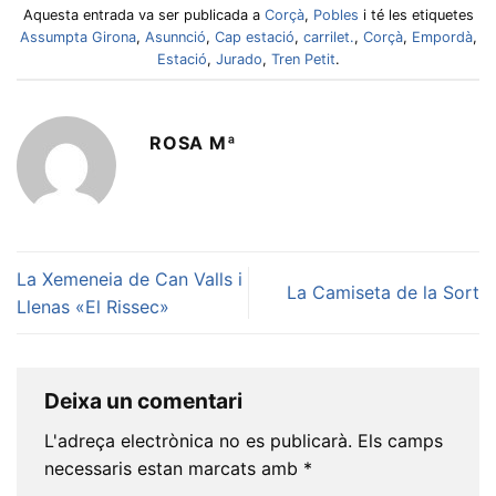
Aquesta entrada va ser publicada a
Corçà
,
Pobles
i té les etiquetes
Assumpta Girona
,
Asunnció
,
Cap estació
,
carrilet.
,
Corçà
,
Empordà
,
Estació
,
Jurado
,
Tren Petit
.
ROSA Mª
La Xemeneia de Can Valls i
La Camiseta de la Sort
Llenas «El Rissec»
Deixa un comentari
L'adreça electrònica no es publicarà.
Els camps
necessaris estan marcats amb
*