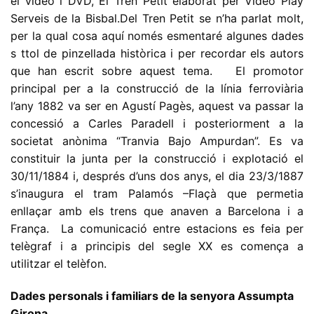
el vídeo i DVD, El Tren Petit elaborat per Vídeo Play
Serveis de la Bisbal.Del Tren Petit se n’ha parlat molt,
per la qual cosa aquí només esmentaré algunes dades
s ttol de pinzellada històrica i per recordar els autors
que han escrit sobre aquest tema. El promotor
principal per a la construcció de la línia ferroviària
l’any 1882 va ser en Agustí Pagès, aquest va passar la
concessió a Carles Paradell i posteriorment a la
societat anònima “Tranvia Bajo Ampurdan”. Es va
constituir la junta per la construcció i explotació el
30/11/1884 i, després d’uns dos anys, el dia 23/3/1887
s’inaugura el tram Palamós –Flaçà que permetia
enllaçar amb els trens que anaven a Barcelona i a
França. La comunicació entre estacions es feia per
telègraf i a principis del segle XX es comença a
utilitzar el telèfon.
Dades personals i familiars de la senyora Assumpta
Girona