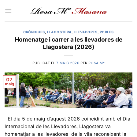
Skip
to
content
CRÓNIQUES
,
LLAGOSTERA
,
LLEVADORES
,
POBLES
Homenatge i carrer a les llevadores de
Llagostera (2026)
PUBLICAT EL
7 MAIG 2026
PER
ROSA Mª
07
maig
El dia 5 de maig d’aquest 2026 coincidint amb el Dia
Internacional de les Llevadores, Llagostera va
homenatjar a les llevadores de la vila reconeixent la