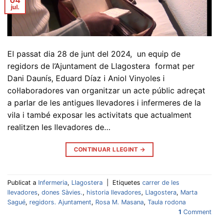
jul.
El passat dia 28 de junt del 2024, un equip de
regidors de l’Ajuntament de Llagostera format per
Dani Daunís, Eduard Díaz i Aniol Vinyoles i
col·laboradores van organitzar un acte públic adreçat
a parlar de les antigues llevadores i infermeres de la
vila i també exposar les activitats que actualment
realitzen les llevadores de…
CONTINUAR LLEGINT
→
Publicat a
Infermeria
,
Llagostera
|
Etiquetes
carrer de les
llevadores
,
dones Sàvies.
,
historia llevadores
,
Llagostera
,
Marta
Sagué
,
regidors. Ajuntament
,
Rosa M. Masana
,
Taula rodona
1
Comment