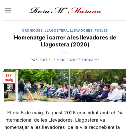
Skip
to
content
CRÓNIQUES
,
LLAGOSTERA
,
LLEVADORES
,
POBLES
Homenatge i carrer a les llevadores de
Llagostera (2026)
PUBLICAT EL
7 MAIG 2026
PER
ROSA Mª
07
maig
El dia 5 de maig d’aquest 2026 coincidint amb el Dia
Internacional de les Llevadores, Llagostera va
homenatjar a les llevadores de la vila reconeixent la