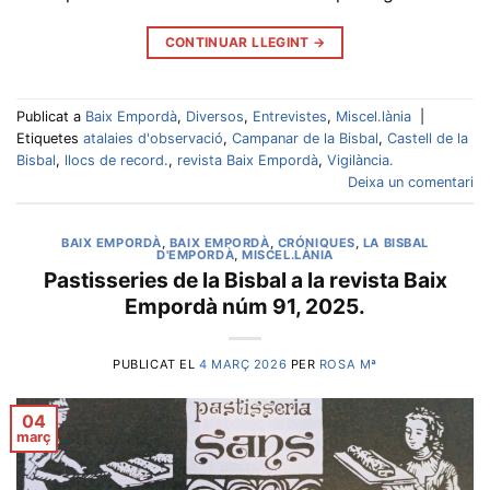
CONTINUAR LLEGINT
→
Publicat a
Baix Empordà
,
Diversos
,
Entrevistes
,
Miscel.lània
|
Etiquetes
atalaies d'observació
,
Campanar de la Bisbal
,
Castell de la
Bisbal
,
llocs de record.
,
revista Baix Empordà
,
Vigilància.
Deixa un comentari
BAIX EMPORDÀ
,
BAIX EMPORDÀ
,
CRÓNIQUES
,
LA BISBAL
D'EMPORDÀ
,
MISCEL.LÀNIA
Pastisseries de la Bisbal a la revista Baix
Empordà núm 91, 2025.
PUBLICAT EL
4 MARÇ 2026
PER
ROSA Mª
04
març