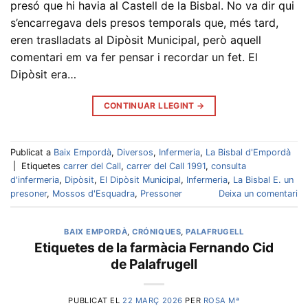
presó que hi havia al Castell de la Bisbal. No va dir qui
s’encarregava dels presos temporals que, més tard,
eren traslladats al Dipòsit Municipal, però aquell
comentari em va fer pensar i recordar un fet. El
Dipòsit era…
CONTINUAR LLEGINT
→
Publicat a
Baix Empordà
,
Diversos
,
Infermeria
,
La Bisbal d'Empordà
|
Etiquetes
carrer del Call
,
carrer del Call 1991
,
consulta
d'infermeria
,
Dipòsit
,
El Dipòsit Municipal
,
Infermeria
,
La Bisbal E. un
presoner
,
Mossos d'Esquadra
,
Pressoner
Deixa un comentari
BAIX EMPORDÀ
,
CRÓNIQUES
,
PALAFRUGELL
Etiquetes de la farmàcia Fernando Cid
de Palafrugell
PUBLICAT EL
22 MARÇ 2026
PER
ROSA Mª