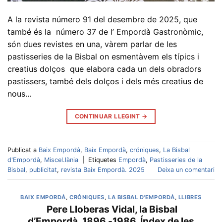
A la revista número 91 del desembre de 2025, que
també és la número 37 de l’ Empordà Gastronòmic,
són dues revistes en una, vàrem parlar de les
pastisseries de la Bisbal on esmentàvem els típics i
creatius dolços que elabora cada un dels obradors
pastissers, també dels dolços i dels més creatius de
nous…
CONTINUAR LLEGINT
→
Publicat a
Baix Empordà
,
Baix Empordà
,
cróniques
,
La Bisbal
d'Empordà
,
Miscel.lània
|
Etiquetes
Empordà
,
Pastisseries de la
Bisbal
,
publicitat
,
revista Baix Empordà. 2025
Deixa un comentari
BAIX EMPORDÀ
,
CRÓNIQUES
,
LA BISBAL D'EMPORDÀ
,
LLIBRES
Pere Lloberas Vidal, la Bisbal
d’Empordà, 1896 -1986. Índex de les