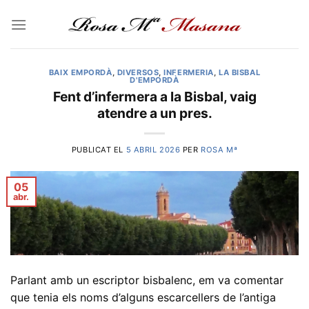
Skip
to
content
BAIX EMPORDÀ
,
DIVERSOS
,
INFERMERIA
,
LA BISBAL
D'EMPORDÀ
Fent d’infermera a la Bisbal, vaig
atendre a un pres.
PUBLICAT EL
5 ABRIL 2026
PER
ROSA Mª
05
abr.
Parlant amb un escriptor bisbalenc, em va comentar
que tenia els noms d’alguns escarcellers de l’antiga