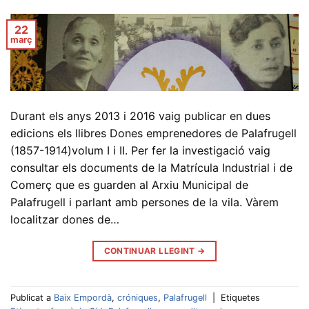
22
març
Durant els anys 2013 i 2016 vaig publicar en dues
edicions els llibres Dones emprenedores de Palafrugell
(1857-1914)volum I i II. Per fer la investigació vaig
consultar els documents de la Matrícula Industrial i de
Comerç que es guarden al Arxiu Municipal de
Palafrugell i parlant amb persones de la vila. Vàrem
localitzar dones de…
CONTINUAR LLEGINT
→
Publicat a
Baix Empordà
,
cróniques
,
Palafrugell
|
Etiquetes