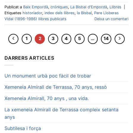
Publicat a
Baix Empordà
,
cróniques
,
La Bisbal d'Empordà
,
Llibres
|
Etiquetes
historiador
,
index dels llibres
,
la Bisbal
,
Pere Lloberas
Vidal (1896-1986) llibres publicats
Deixa un comentari
1
2
3
4
5
…
14
DARRERS ARTICLES
Un monument urbà poc fàcil de trobar
Xemeneia Almirall de Terrassa, 70 anys, ressò
Xemeneia Almirall, 70 anys , una vida.
La xemeneia Almirall de Terrassa compleix setanta
anys
Subtilesa i força