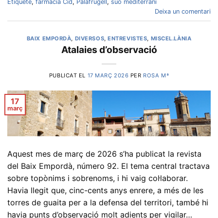
Etiquete
,
farmàcia Cid
,
Palafrugell
,
suo mediterrani
Deixa un comentari
BAIX EMPORDÀ
,
DIVERSOS
,
ENTREVISTES
,
MISCEL.LÀNIA
Atalaies d’observació
PUBLICAT EL
17 MARÇ 2026
PER
ROSA Mª
17
març
Aquest mes de març de 2026 s’ha publicat la revista
del Baix Empordà, número 92. El tema central tractava
sobre topònims i sobrenoms, i hi vaig col·laborar.
Havia llegit que, cinc-cents anys enrere, a més de les
torres de guaita per a la defensa del territori, també hi
havia punts d’observació molt adients per vigilar…