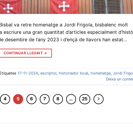
Bisbal va retre homenatge a Jordi Frigola, bisbalenc molt
a escriure una gran quantitat d’articles especialment d’histò
 de desembre de l’any 2023 i d’ençà de llavors han estat…
CONTINUAR LLEGINT
→
Etiquetes
17-11-2024
,
escriptor
,
historiador local
,
homenatge
,
Jordi Frigo
Deixa un comen
4
5
6
7
8
…
25