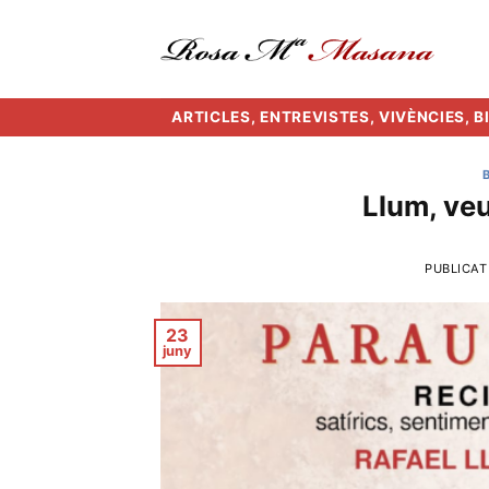
Skip
to
content
ARTICLES, ENTREVISTES, VIVÈNCIES, 
Llum, veu
PUBLICAT
23
juny