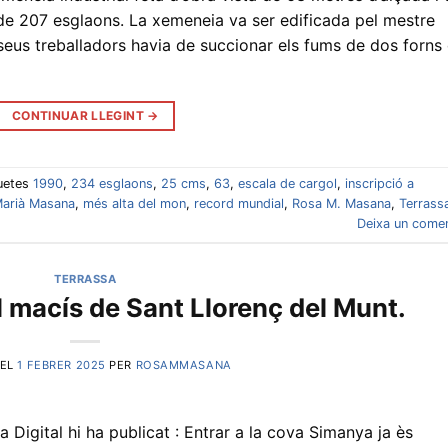
 de 207 esglaons. La xemeneia va ser edificada pel mestre
seus treballadors havia de succionar els fums de dos forns
CONTINUAR LLEGINT
→
uetes
1990
,
234 esglaons
,
25 cms
,
63
,
escala de cargol
,
inscripció a
arià Masana
,
més alta del mon
,
record mundial
,
Rosa M. Masana
,
Terrass
Deixa un comen
TERRASSA
 macís de Sant Llorenç del Munt.
 EL
1 FEBRER 2025
PER
ROSAMMASANA
 Digital hi ha publicat : Entrar a la cova Simanya ja ès