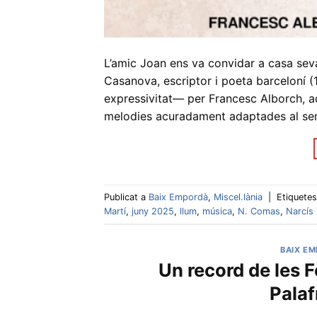
L’amic Joan ens va convidar a casa seva
Casanova, escriptor i poeta barceloní (
expressivitat— per Francesc Alborch, a
melodies acuradament adaptades al sen
Publicat a
Baix Empordà
,
Miscel.lània
|
Etiquete
Martí
,
juny 2025
,
llum
,
música
,
N. Comas
,
Narcís
BAIX E
Un record de les F
Palaf