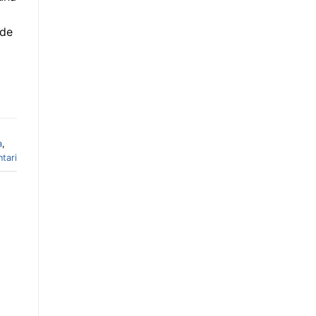
 de
a
,
tari