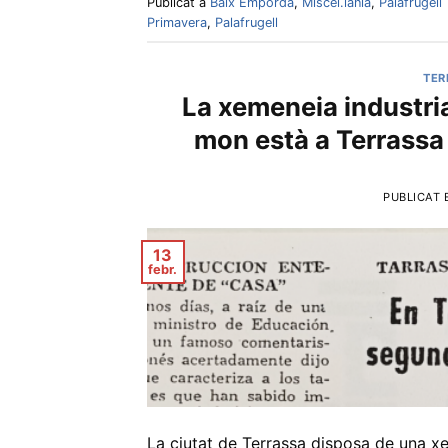
Publicat a
Baix Empordà
,
Miscel.lània
,
Palafrugell
Primavera
,
Palafrugell
TER
La xemeneia industria
mon està a Terrassa
PUBLICAT 
13
febr.
La ciutat de Terrassa disposa de una xe