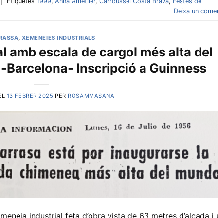
|
Etiquetes
1999
,
Anna Ametller
,
Carroussel Costa Brava
,
Festes de
Deixa un comen
RASSA
,
XEMENEIES INDUSTRIALS
l amb escala de cargol més alta del
 -Barcelona- Inscripció a Guinness
EL
13 FEBRER 2025
PER
ROSAMMASANA
meneia industrial feta d’obra vista de 63 metres d’alçada i