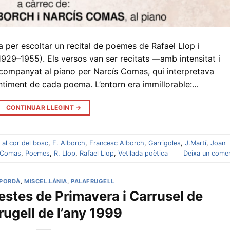
 per escoltar un recital de poemes de Rafael Llop i
1929–1955). Els versos van ser recitats —amb intensitat i
companyat al piano per Narcís Comas, qui interpretava
timent de cada poema. L’entorn era immillorable:…
CONTINUAR LLEGINT
→
s
al cor del bosc
,
F. Alborch
,
Francesc Alborch
,
Garrigoles
,
J.Martí
,
Joan
 Comas
,
Poemes
,
R. Llop
,
Rafael Llop
,
Vetllada poètica
Deixa un comen
MPORDÀ
,
MISCEL.LÀNIA
,
PALAFRUGELL
estes de Primavera i Carrusel de
rugell de l’any 1999