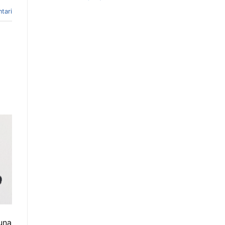
tari
 una