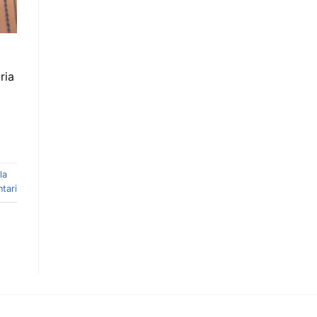
ria
la
tari