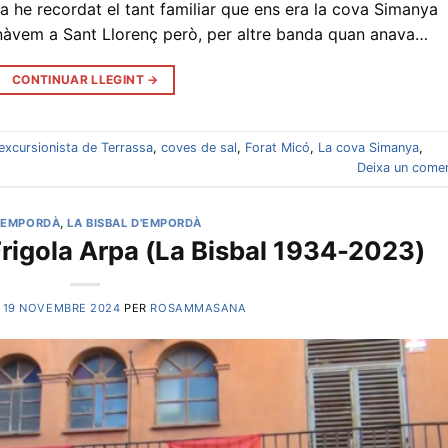
a he recordat el tant familiar que ens era la cova Simanya
anàvem a Sant Llorenç però, per altre banda quan anava…
CONTINUAR LLEGINT
→
excursionista de Terrassa
,
coves de sal
,
Forat Micó
,
La cova Simanya
,
Deixa un comen
 EMPORDÀ
,
LA BISBAL D'EMPORDÀ
rigola Arpa (La Bisbal 1934-2023)
L
19 NOVEMBRE 2024
PER
ROSAMMASANA