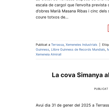
escala de cargol que l’envolta prevista
d’obres Marià Masana Ribas i cinc dels 
coure totxos de…
Publicat a
Terrassa
,
Xemeneies Industrials
|
Etiq
Guinness
,
Llibre Guinness de Records Mundials
,
M
Xemeneia Almirall
La cova Simanya al
PUBLICAT
Avui dia 31 de gener del 2025 a Terrassa