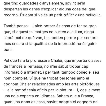
que tinc guardades d’anys enrere, sovint se’m
desperten les ganes d’explicar alguna cosa del que
recordo. És com si veiés un petit
tràiler
d’una pel·lícula.
També penso —i això potser és cosa de fer-se gran—
que, si aquestes imatges no surten a la llum, ningú
sabrà mai de què van, i es poden perdre per sempre,
més encara si la qualitat de la impressió no és gaire
bona.
Pel que fa a la professora Chaler, que impartia classes
de francès a Terrassa, no n’he sabut trobar cap
informació a Internet, i per tant, tampoc conec el seu
nom complet. Sí que he trobat persones amb el
cognom Chaler relacionades amb les arts pictòriques
—ella també tenia afició per la pintura— i, casualment,
una noia experta en idiomes. Sabem que a França,
quan una dona es casa, sovint adopta el cognom del