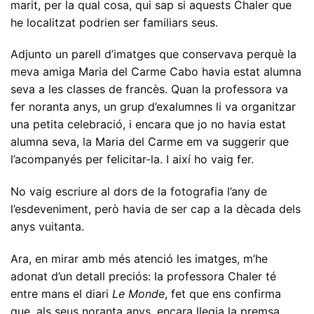
marit, per la qual cosa, qui sap si aquests Chaler que
he localitzat podrien ser familiars seus.
Adjunto un parell d’imatges que conservava perquè la
meva amiga Maria del Carme Cabo havia estat alumna
seva a les classes de francès. Quan la professora va
fer noranta anys, un grup d’exalumnes li va organitzar
una petita celebració, i encara que jo no havia estat
alumna seva, la Maria del Carme em va suggerir que
l’acompanyés per felicitar-la. I així ho vaig fer.
No vaig escriure al dors de la fotografia l’any de
l’esdeveniment, però havia de ser cap a la dècada dels
anys vuitanta.
Ara, en mirar amb més atenció les imatges, m’he
adonat d’un detall preciós: la professora Chaler té
entre mans el diari
Le Monde
, fet que ens confirma
que, als seus noranta anys, encara llegia la premsa