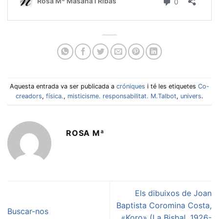
Aquesta entrada va ser publicada a
cróniques
i té les etiquetes
Co-
creadors
,
física.
,
misticisme. responsabilitat. M.Talbot
,
univers
.
ROSA Mª
Els dibuixos de Joan
Baptista Coromina Costa,
Buscar-nos
«Koro» (La Bisbal, 1926-