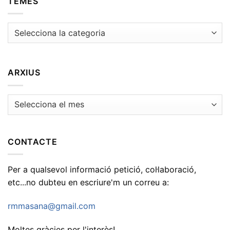
TEMES
Temes
ARXIUS
Arxius
CONTACTE
Per a qualsevol informació petició, col·laboració,
etc...no dubteu en escriure'm un correu a:
rmmasana@gmail.com
Moltes gràcies per l'interès!