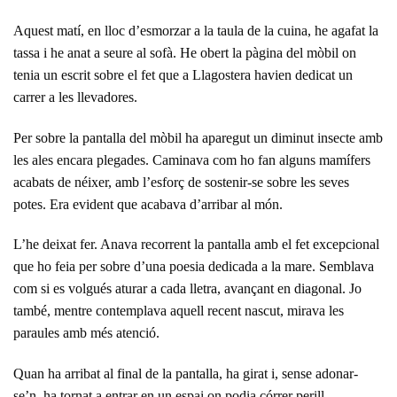
Aquest matí, en lloc d’esmorzar a la taula de la cuina, he agafat la
tassa i he anat a seure al sofà. He obert la pàgina del mòbil on
tenia un escrit sobre el fet que a Llagostera havien dedicat un
carrer a les llevadores.
Per sobre la pantalla del mòbil ha aparegut un diminut insecte amb
les ales encara plegades. Caminava com ho fan alguns mamífers
acabats de néixer, amb l’esforç de sostenir-se sobre les seves
potes. Era evident que acabava d’arribar al món.
L’he deixat fer. Anava recorrent la pantalla amb el fet excepcional
que ho feia per sobre d’una poesia dedicada a la mare. Semblava
com si es volgués aturar a cada lletra, avançant en diagonal. Jo
també, mentre contemplava aquell recent nascut, mirava les
paraules amb més atenció.
Quan ha arribat al final de la pantalla, ha girat i, sense adonar-
se’n, ha tornat a entrar en un espai on podia córrer perill.