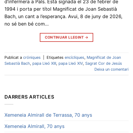
d’infermera a Pals. Està signada el 23 de febrer de
1994 i porta per títol Magnificat de Joan Sebastià
Bach, un cant a l’esperança. Avui, 8 de juny de 2026,
no sé ben bé com…
CONTINUAR LLEGINT
→
Publicat a
cróniques
|
Etiquetes
encícliques
,
Magníficat de Joan
Sebastià Bach
,
papa Lleó XIII
,
papa Lleó XIV
,
Sagrat Cor de Jesús
Deixa un comentari
DARRERS ARTICLES
Xemeneia Almirall de Terrassa, 70 anys
Xemeneia Almirall, 70 anys