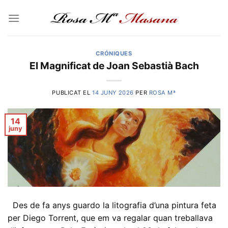
Skip
to
content
CRÓNIQUES
El Magnificat de Joan Sebastià Bach
PUBLICAT EL
14 JUNY 2026
PER
ROSA Mª
14
juny
Des de fa anys guardo la litografia d’una pintura feta
per Diego Torrent, que em va regalar quan treballava